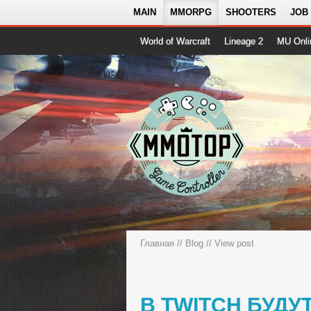
MAIN
MMORPG
SHOOTERS
JOB
World of Warcraft
Lineage 2
MU Onli
Главная
//
Blog
// View post
В TWITCH БУДУ