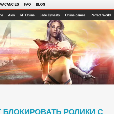
 VACANCIES
FAQ
BLOG
ne
Aion
RF Online
Jade Dynasty
Online games
Perfect World
Т БЛОКИРОВАТЬ РОЛИКИ С