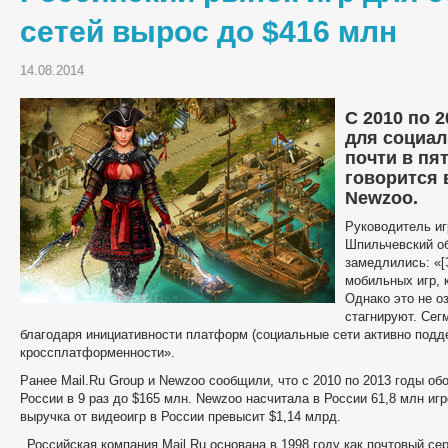
сетей вырос до $416 млн
14.08.2014
С 2010 по 
для социал
почти в пят
говорится в
Newzoo
.
Руководитель иг
Шпильчевский о
замедлились: «[
мобильных игр, 
Однако это не о
стагнируют. Сег
благодаря инициативности платформ (социальные сети активно подд
кроссплатформенности».
Ранее Mail.Ru Group и Newzoo сообщили, что с 2010 по 2013 годы об
России в 9 раз до $165 млн. Newzoo насчитала в России 61,8 млн игр
выручка от видеоигр в России превысит $1,14 млрд.
_Российская компания Mail.Ru основана в 1998 году как почтовый сер