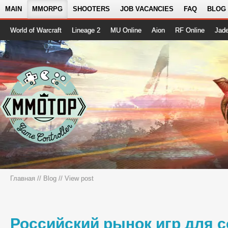
MAIN
MMORPG
SHOOTERS
JOB VACANCIES
FAQ
BLOG
World of Warcraft
Lineage 2
MU Online
Aion
RF Online
Jad
Главная
//
Blog
// View post
Российский рынок игр для 