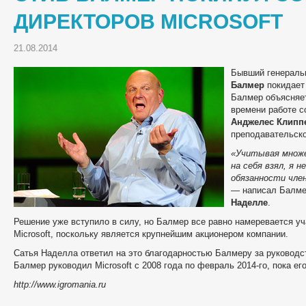
ДИРЕКТОРОВ MICROSOFT
21.08.2014
Бывший генераль
Балмер
покидает 
Балмер объясняет
времени работе с
Анджелес Клипп
преподавательско
«Учитывая множе
на себя взял, я 
обязанности чле
— написал Балмер
Наделле
.
Решение уже вступило в силу, но Балмер все равно намеревается у
Microsoft, поскольку является крупнейшим акционером компании.
Сатья Наделла ответил на это благодарностью Балмеру за руководс
Балмер руководил Microsoft c 2008 года по февраль 2014-го, пока ег
http://www.igromania.ru