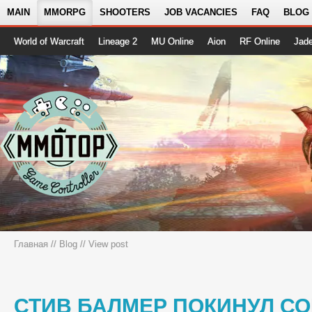
MAIN
MMORPG
SHOOTERS
JOB VACANCIES
FAQ
BLOG
World of Warcraft
Lineage 2
MU Online
Aion
RF Online
Jad
Главная
//
Blog
// View post
СТИВ БАЛМЕР ПОКИНУЛ СО