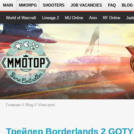
MAIN
MMORPG
SHOOTERS
JOB VACANCIES
FAQ
BLOG
World of Warcraft
Lineage 2
MU Online
Aion
RF Online
Jad
Главная
//
Blog
// View post
Трейлер Borderlands 2 GOTY 