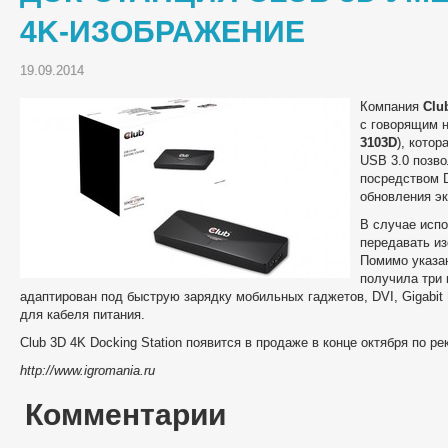
4K-ИЗОБРАЖЕНИЕ
19.09.2014
Компания
Clu
с говорящим 
3103D
), кото
USB 3.0 позво
посредством D
обновления эк
В случае испо
передавать и
Помимо указан
получила три 
адаптирован под быструю зарядку мобильных гаджетов, DVI, Gigabit 
для кабеля питания.
Club 3D 4K Docking Station появится в продаже в конце октября по р
http://www.igromania.ru
Комментарии