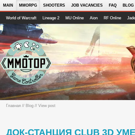
MAIN
MMORPG
SHOOTERS
JOB VACANCIES
FAQ
BLOG
World of Warcraft
Lineage 2
MU Online
Aion
RF Online
Jad
Главная
//
Blog
// View post
ДОК-СТАНЦИЯ CLUB 3D УМ