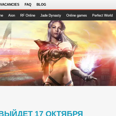
 VACANCIES
FAQ
BLOG
ne
Aion
RF Online
Jade Dynasty
Online games
Perfect World
E ВЫЙДЕТ 17 ОКТЯБРЯ