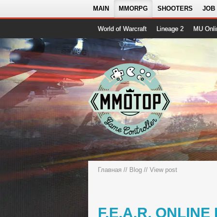
MAIN
MMORPG
SHOOTERS
JOB
World of Warcraft
Lineage 2
MU Onli
Главная
//
Blog
// View post
F.E.A.R. ONLIN