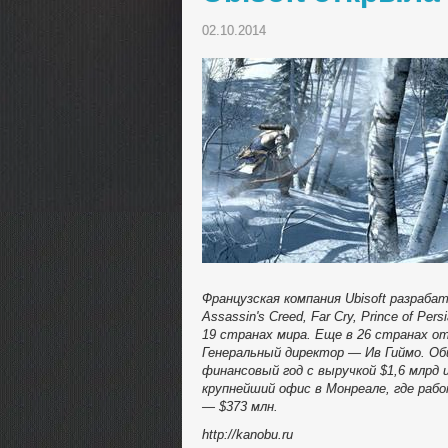
02.10.2014
Французская компания Ubisoft разраба
Assassin's Creed, Far Cry, Prince of P
19 странах мира. Еще в 26 странах о
Генеральный директор — Ив Гиймо. Общ
финансовый год с выручкой $1,6 млрд
крупнейший офис в Монреале, где рабо
— $373 млн.
http://kanobu.ru