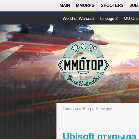
MAIN
MMORPG
SHOOTERS
JOB
World of Warcraft
Lineage 2
MU Onli
Главная
//
Blog
// View post
Ubisoft открыла