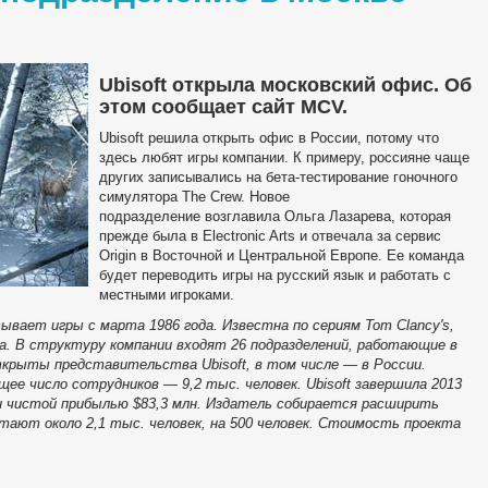
Ubisoft открыла московский офис. Об
этом сообщает сайт MCV.
Ubisoft решила открыть офис в России, потому что
здесь любят игры компании. К примеру, россияне чаще
других записывались на бета-тестирование гоночного
симулятора The Crew. Новое
подразделение возглавила Ольга Лазарева, которая
прежде была в Electronic Arts и отвечала за сервис
Origin в Восточной и Центральной Европе. Ее команда
будет переводить игры на русский язык и работать с
местными игроками.
тывает игры с марта 1986 года. Известна по сериям Tom Clancy's,
ersia. В структуру компании входят 26 подразделений, работающие в
ткрыты представительства Ubisoft, в том числе — в России.
ее число сотрудников — 9,2 тыс. человек. Ubisoft завершила 2013
 и чистой прибылью $83,3 млн. Издатель собирается расширить
тают около 2,1 тыс. человек, на 500 человек. Стоимость проекта