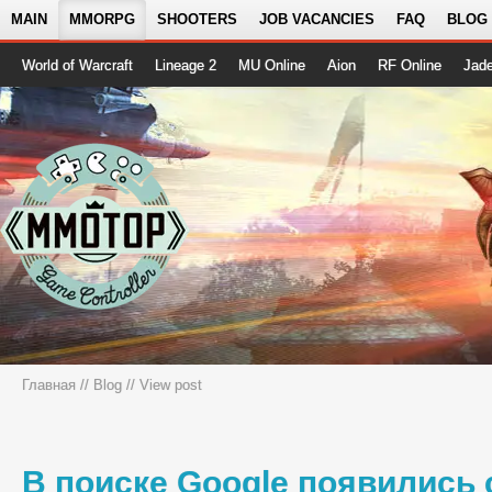
MAIN
MMORPG
SHOOTERS
JOB VACANCIES
FAQ
BLOG
World of Warcraft
Lineage 2
MU Online
Aion
RF Online
Jad
Главная
//
Blog
// View post
В поиске Google появились 