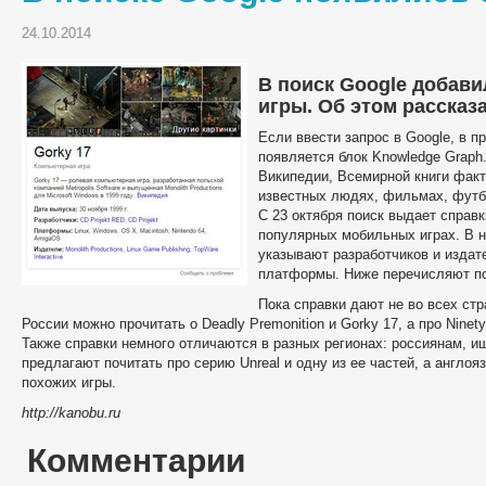
24.10.2014
В поиск Google добав
игры. Об этом рассказа
Если ввести запрос в Google, в п
появляется блок Knowledge Grap
Википедии, Всемирной книги факт
известных людях, фильмах, футбо
С 23 октября поиск выдает справ
популярных мобильных играх. В н
указывают разработчиков и издат
платформы. Ниже перечисляют по
Пока справки дают не во всех стр
России можно прочитать о Deadly Premonition и Gorky 17, а про Ninety
Также справки немного отличаются в разных регионах: россиянам, и
предлагают почитать про серию Unreal и одну из ее частей, а англо
похожих игры.
http://kanobu.ru
Комментарии