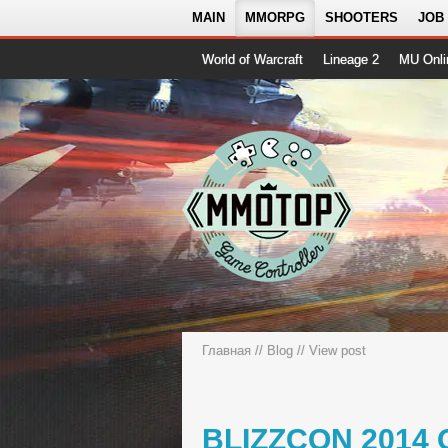
MAIN
MMORPG
SHOOTERS
JOB
World of Warcraft
Lineage 2
MU Onli
Главная
//
Blog
// View post
BLIZZCON 2014 