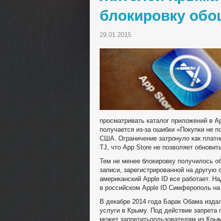
блокировку об
29.01.2015
просматривать каталог приложений в Ap
получается из-за ошибки «Покупки не п
США. Ограничение затронуло как платн
TJ, что App Store не позволяет обнови
Тем не менее блокировку получилось о
записи, зарегистрированной на другую с
американский Apple ID все работает. Н
в российском Apple ID Симферополь на 
В декабре 2014 года Барак Обама изда
услуги в Крыму. Под действие запрета п
может запретитьпользователям из Крыма