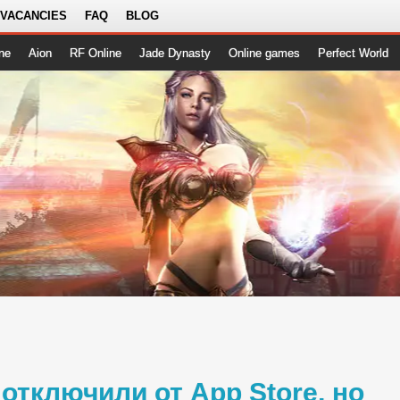
 VACANCIES
FAQ
BLOG
ne
Aion
RF Online
Jade Dynasty
Online games
Perfect World
тключили от App Store, но