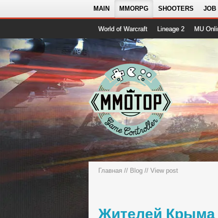
MAIN
MMORPG
SHOOTERS
JOB
World of Warcraft
Lineage 2
MU Onli
Главная
//
Blog
// View post
Жителей Крыма о