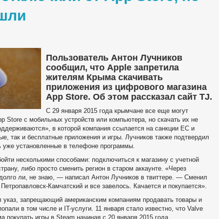
ошли
Пользователь Антон Лучников
сообщил, что Apple запретила
жителям Крыма скачивать
приложения из цифрового магазина
App Store. Об этом рассказал сайт TJ.
C 29 января 2015 года крымчане все еще могут
p Store с мобильных устройств или компьютера, но скачать их не
оддерживаются», в которой компания ссылается на санкции ЕС и
ые, так и бесплатные приложения и игры. Лучников также подтвердил
ть уже установленные в телефоне программы.
бойти несколькими способами: подключиться к магазину с учетной
трану, либо просто сменить регион в старом аккаунте. «Через
адолго ли, не знаю, — написал Антон Лучников в твиттере. — Сменил
Петропавловск-Камчатский и все завелось. Качается и покупается».
л указ, запрещающий американским компаниям продавать товары и
опали в том числе и IT-услуги. 11 января стало известно, что Valve
 покупать игры в Steam начиная с 20 января 2015 года,