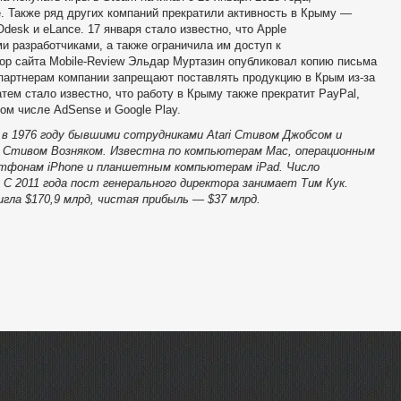
е. Также ряд других компаний прекратили активность в Крыму —
esk и eLance. 17 января стало известно, что Apple
и разработчиками, а также ограничила им доступ к
ктор сайта Mobile-Review Эльдар Муртазин опубликовал копию письма
м партнерам компании запрещают поставлять продукцию в Крым из-за
тем стало известно, что работу в Крыму также прекратит PayPal,
том числе AdSense и Google Play.
 в 1976 году бывшими сотрудниками Atari Стивом Джобсом и
м Стивом Возняком. Известна по компьютерам Mac, операционным
ртфонам iPhone и планшетным компьютерам iPad. Число
 С 2011 года пост генерального директора занимает Тим Кук.
гла $170,9 млрд, чистая прибыль — $37 млрд.