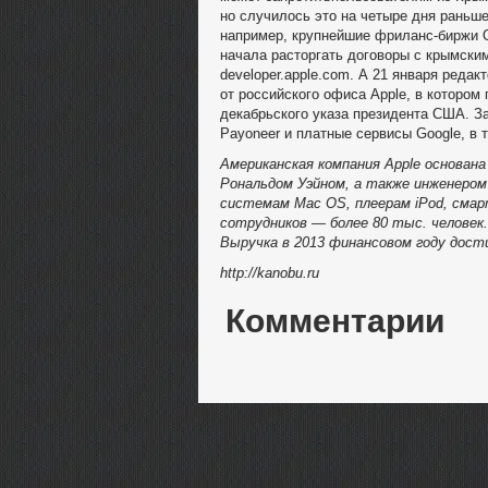
но случилось это на четыре дня раньш
например, крупнейшие фриланс-биржи Od
начала расторгать договоры с крымским
developer.apple.com. А 21 января реда
от российского офиса Apple, в которо
декабрьского указа президента США. За
Payoneer и платные сервисы Google, в 
Американская компания Apple основана
Рональдом Уэйном, а также инженеро
системам Mac OS, плеерам iPod, сма
сотрудников — более 80 тыс. человек.
Выручка в 2013 финансовом году дости
http://kanobu.ru
Комментарии