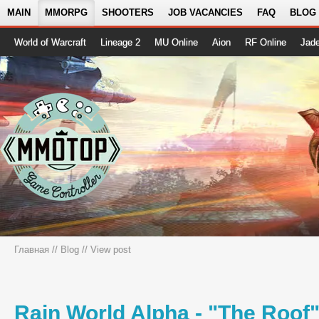
MAIN
MMORPG
SHOOTERS
JOB VACANCIES
FAQ
BLOG
World of Warcraft
Lineage 2
MU Online
Aion
RF Online
Jad
Главная
//
Blog
// View post
Rain World Alpha - "The Roof