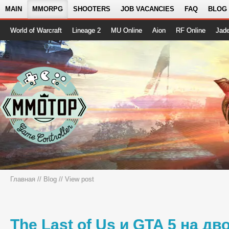
MAIN
MMORPG
SHOOTERS
JOB VACANCIES
FAQ
BLOG
World of Warcraft
Lineage 2
MU Online
Aion
RF Online
Jad
Главная
//
Blog
// View post
The Last of Us и GTA 5 на д