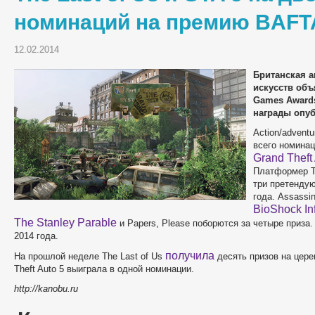
номинаций на премию BAFT
12.02.2014
Британская а
искусств об
Games Awards
награды опуб
Action/advent
всего номина
Grand Theft
Платформер Te
три претендую
года. Assassin
BioShock Inf
The Stanley Parable
и Papers, Please поборются за четыре приза
2014 года.
получила
На прошлой неделе The Last of Us
десять призов на цере
Theft Auto 5 выиграла в одной номинации.
http://kanobu.ru