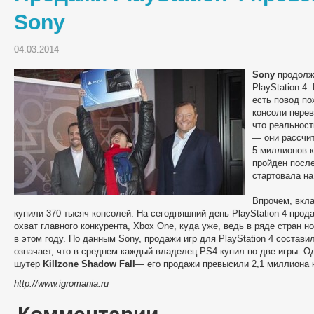
Sony
04.03.2014
Sony
продолжа
PlayStation 4
есть повод п
консоли перев
что реальнос
— они рассчит
5 миллионов 
пройден после
стартовала н
Впрочем, вкла
купили 370 тысяч консолей. На сегодняшний день PlayStation 4 прод
охват главного конкурента, Xbox One, куда уже, ведь в ряде стран 
в этом году. По данным Sony, продажи игр для PlayStation 4 состав
означает, что в среднем каждый владелец PS4 купил по две игры. О
шутер
Killzone Shadow Fall
— его продажи превысили 2,1 миллиона 
http://www.igromania.ru