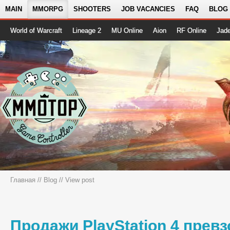
MAIN
MMORPG
SHOOTERS
JOB VACANCIES
FAQ
BLOG
World of Warcraft
Lineage 2
MU Online
Aion
RF Online
Jad
Главная
//
Blog
// View post
Продажи PlayStation 4 прев