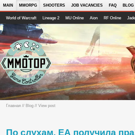
MAIN
MMORPG
SHOOTERS
JOB VACANCIES
FAQ
BLOG
World of Warcraft
Lineage 2
MU Online
Aion
RF Online
Jad
Главная
//
Blog
// View post
По слухам, ЕА получила пра