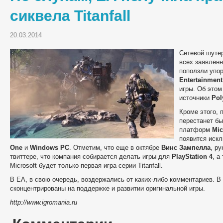
сиквела Titanfall
20.03.2014
Сетевой шуте
всех заявленн
поползли упор
Entertainment
игры. Об это
источники
Po
Кроме этого, 
перестанет б
платформ
Mic
появится иск
One
и
Windows PC
. Отметим, что еще в октябре
Винс Зампелла
, р
твиттере, что компания собирается делать игры для
PlayStation 4
, а
Microsoft будет только первая игра серии Titanfall.
В ЕА, в свою очередь, воздержались от каких-либо комментариев. В
сконцентрированы на поддержке и развитии оригинальной игры.
http://www.igromania.ru