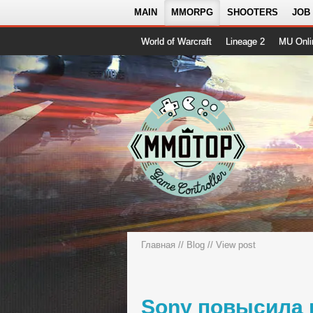
MAIN
MMORPG
SHOOTERS
JOB
World of Warcraft
Lineage 2
MU Onli
Главная
//
Blog
// View post
Sony повысила 