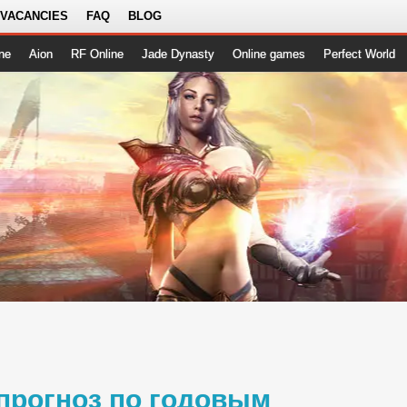
 VACANCIES
FAQ
BLOG
ne
Aion
RF Online
Jade Dynasty
Online games
Perfect World
прогноз по годовым