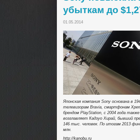
убыткам до $1,
01.05.2014
Японская компания Sony основана в 19
телевизорам Bravia, смартфонам Xperi
брендом PlayStation, с 2004 года так
возглавляет Кадзуо Хирай, бывший пре
146 тыс. человек. По итогам 2013 фин
млн.
http://kanobu.ru