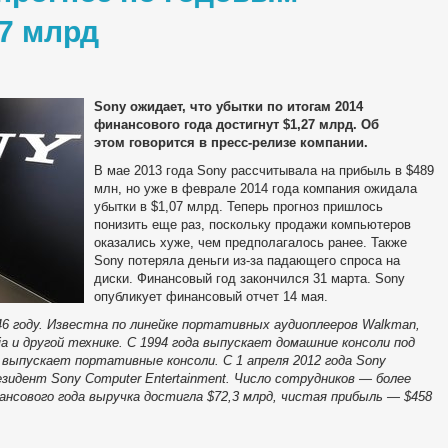
27 млрд
Sony ожидает, что убытки по итогам 2014
финансового года достигнут $1,27 млрд. Об
этом говорится в пресс-релизе компании.
В мае 2013 года Sony рассчитывала на прибыль в $489
млн, но уже в феврале 2014 года компания ожидала
убытки в $1,07 млрд. Теперь прогноз пришлось
понизить еще раз, поскольку продажи компьютеров
оказались хуже, чем предполагалось ранее. Также
Sony потеряла деньги из-за падающего спроса на
диски. Финансовый год закончился 31 марта. Sony
опубликует финансовый отчет 14 мая.
46 году. Известна по линейке портативных аудиоплееров Walkman,
a и другой технике. С 1994 года выпускает домашние консоли под
же выпускает портативные консоли. С 1 апреля 2012 года Sony
зидент Sony Computer Entertainment. Число сотрудников — более
ансового года выручка достигла $72,3 млрд, чистая прибыль — $458