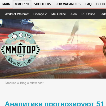
MAIN
MMORPG
SHOOTERS
JOB VACANCIES
FAQ
BLOG
World of Warcraft
Lineage 2
MU Online
Aion
RF Online
Jad
Главная
//
Blog
// View post
Аналитики прогнозируют 51