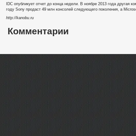
IDC опубликует отчет до конца недели. В ноябре 2013 года другая ко
году Sony продаст 49 млн консолей следующего поколения, а Micros
http://kanobu.ru
Комментарии