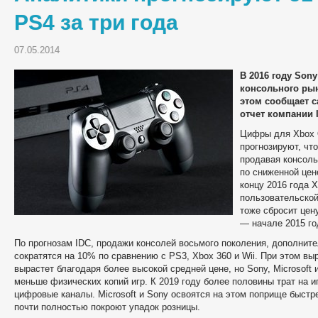
PS4 за три года
07.05.2014
В 2016 году Son
консольного рын
этом сообщает с
отчет компании 
Цифры для Xbox O
прогнозируют, что
продавая консоль 
по сниженной цене
концу 2016 года 
пользовательской
тоже сбросит цену
— начале 2015 год
По прогнозам IDC, продажи консолей восьмого поколения, дополните
сократятся на 10% по сравнению с PS3, Xbox 360 и Wii. При этом вы
вырастет благодаря более высокой средней цене, но Sony, Microsoft и
меньше физических копий игр. К 2019 году более половины трат на и
цифровые каналы. Microsoft и Sony освоятся на этом поприще быстр
почти полностью покроют упадок розницы.