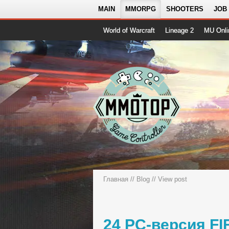
MAIN
MMORPG
SHOOTERS
JOB
World of Warcraft
Lineage 2
MU Onli
Главная
//
Blog
// View post
24 PC-версия FI