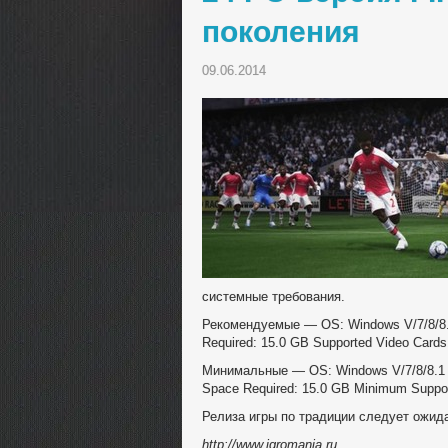
поколения
09.06.2014
системные требования.
Рекомендуемые — OS: Windows V/7/8/8.1
Required: 15.0 GB Supported Video Card
Минимальные — OS: Windows V/7/8/8.1 -
Space Required: 15.0 GB Minimum Suppor
Релиза игры по традиции следует ожида
http://www.igromania.ru