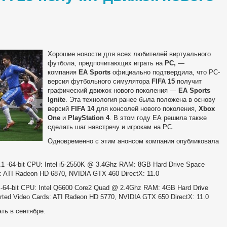
Хорошие новости для всех любителей виртуального
футбола, предпочитающих играть на
PC,
—
компания
EA Sports
официально подтвердила, что PC-
версия футбольного симулятора
FIFA 15
получит
графический движок нового поколения —
EA Sports
Ignite
. Эта технология ранее была положена в основу
версий
FIFA 14
для консолей нового поколения,
Xbox
One
и
PlayStation 4
. В этом году ЕА решила также
сделать шаг навстречу и игрокам на PC.
Одновременно с этим анонсом компания опубликовала
 -64-bit CPU: Intel i5-2550K @ 3.4Ghz RAM: 8GB Hard Drive Space
s: ATI Radeon HD 6870, NVIDIA GTX 460 DirectX: 11.0
64-bit CPU: Intel Q6600 Core2 Quad @ 2.4Ghz RAM: 4GB Hard Drive
ted Video Cards: ATI Radeon HD 5770, NVIDIA GTX 650 DirectX: 11.0
ть в сентябре.