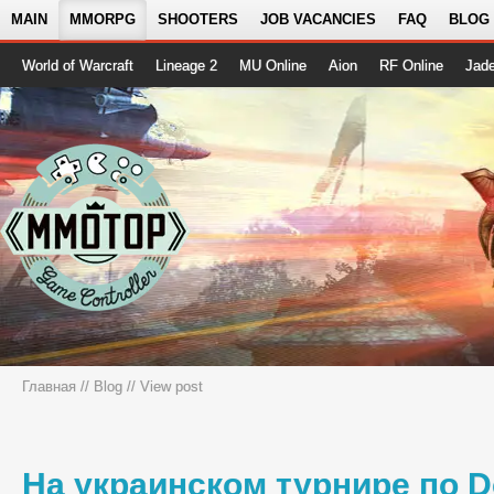
MAIN
MMORPG
SHOOTERS
JOB VACANCIES
FAQ
BLOG
World of Warcraft
Lineage 2
MU Online
Aion
RF Online
Jad
Главная
//
Blog
// View post
На украинском турнире по D