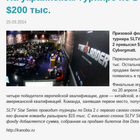
$200 тыс.
25.03.2014
Призовой фон
турнира SLTV
2 превысил $
Cyborgmatt.
Первоначальн
тыс. Остальн
продаже билет
появились в п
Финальные игр
по 20 апреля 
четыре победителя европейской квалификации, двое — китайской, и
американской квалификаций. Команда, занявшая первое место, полу
SLTV Star Series проводит турниры по
Dota 2
с первого своего сезо
его финале команды разыграли $15 тыс. С восьмого сезона SLTV Sta
фонду добавляется сумма, собранная на продаже билетов для Dota 
http://kanobu.ru