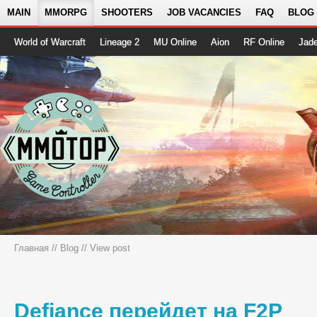
MAIN
MMORPG
SHOOTERS
JOB VACANCIES
FAQ
BLOG
World of Warcraft
Lineage 2
MU Online
Aion
RF Online
Jad
Главная
//
Blog
// View post
Defiance перейдет на F2P