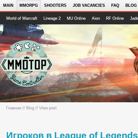
MAIN
MMORPG
SHOOTERS
JOB VACANCIES
FAQ
BLOG
World of Warcraft
Lineage 2
MU Online
Aion
RF Online
Jad
Главная
//
Blog
// View post
Игроков в League of Legends