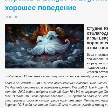
хорошее поведение
07.01.2015
Студия R
отблагод
игры Leag
хорошо се
этом гово
Всех участник
прокачались х
ни разу не по
подарочным с
игроков остав
чтобы через 12 месяцев снова получить за это какой-нибудь подарок.
League of Legends — MOBA-игра американской компании Riot Games,
the Ancients стратегии в реальном времени Warcraft 3: The Frozen T
октября 2009 года и набрала средний балл 79,16% на агрегаторе Ga
Mac. В июле 2013 года правительство США признало League of Leg
иностранным игрокам стало проще получить визу. Финальную част
Legends 2013 года смотрели более 32 млн человек. Каждый месяц в 