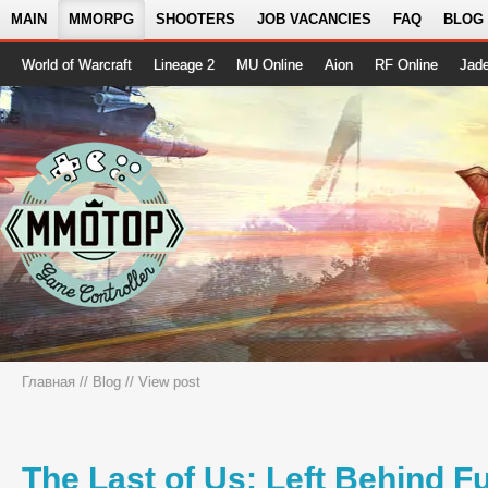
MAIN
MMORPG
SHOOTERS
JOB VACANCIES
FAQ
BLOG
World of Warcraft
Lineage 2
MU Online
Aion
RF Online
Jad
Главная
//
Blog
// View post
The Last of Us: Left Behind F